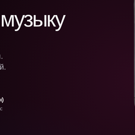
 музыку
.
й.
н)
ас