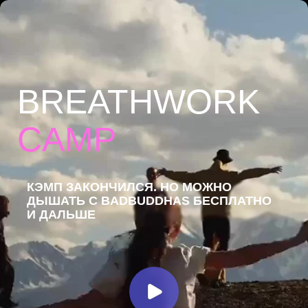
BREATHWORK
CAMP
КЭМП ЗАКОНЧИЛСЯ. НО МОЖНО
ДЫШАТЬ С BADBUDDHAS БЕСПЛАТНО
И ДАЛЬШЕ
ДЫШАТЬ С BADBUDDHAS