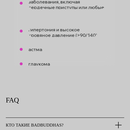
заболевания, включая
сердечные приступы или любые
ОФЕРТА
сердечно-сосудистые операции
ПОЛИТИКА КОНФИДЕНЦИАЛЬНОСТИ
ВСЕ ПРАВА ПРИНАДЛЕЖАТ
© ИП ПЕПЕЛЯЕВА ДАРЬЯ АЛЕКСЕЕВНА
гипертония и высокое
ОГРН 318595800104162
кровяное давление (>90/140)
астма
глаукома
отслоение сетчатки
эпилепсия или внезапные потери
сознания
FAQ
КТО ТАКИЕ BADBUDDHAS?