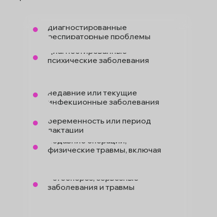
диагностированные
респираторные проблемы
диагностированные
психические заболевания
или ментальные нарушения
недавние или текущие
инфекционные заболевания
беременность или период
лактации
недавние операции,
физические травмы, включая
переломы или вывихи
остеопороз, серьезные
заболевания и травмы
позвоночника
EMAIL
SOUNDCLOUD
СВЯЗАТЬСЯ С НАМИ
сердечно-сосудистые