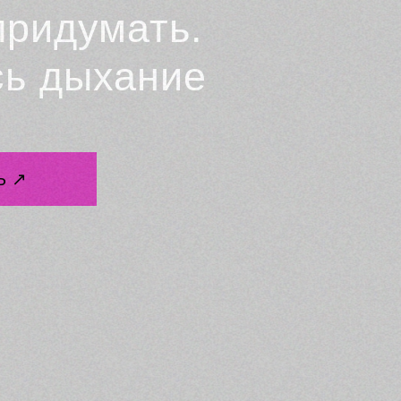
придумать.
сь дыхание
Ь ↗