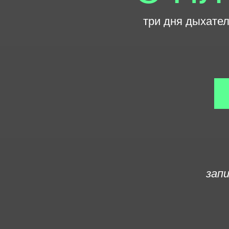
три дня дыхатель
зап