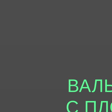
ВАЛ
С П