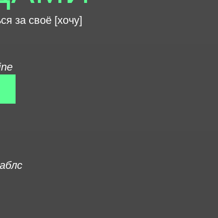
ся за своё [хочу]
ine
аблс