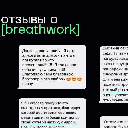
отзывы о
[breathwork]